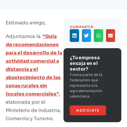
Estimado amigo,
COMPARTIR
Adjuntamos la
“Guía
de recomendaciones
para el desarrollo de la
¿Tu empresa
actividad comercial a
encaja en el
sector?
distancia y el
Forma parte de la
abastecimiento de las
federación que
zonas rurales sin
representa a la
agroalimentación
locales comerciales”
,
valenciana.
elaborada por el
Ministerio de Industria,
ASÓCIATE
Comercio y Turismo.