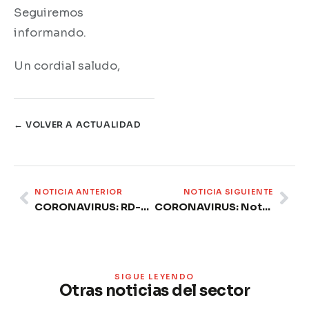
Seguiremos
informando.
Un cordial saludo,
← VOLVER A ACTUALIDAD
Prev
Ne
NOTICIA ANTERIOR
NOTICIA SIGUIENTE
CORONAVIRUS: RD-L 11/2020 – resumen de medidas para empresas y autónomos.
CORONAVIRUS: Nota MAPA. Agricultura constata una moderación en el volumen de compra de alimentos.
SIGUE LEYENDO
Otras noticias del sector