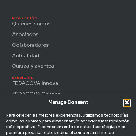
w
k
i
e
t
d
t
i
FEDERACIÓN
e
n
Quiénes somos
r
-
i
Asociados
n
Colaboradores
Actualidad
Cursos y eventos
SERVICIOS
FEDACOVA Innova
FEDACOVA Calidad
Manage Consent
Internacional · ENTRII
FEDACOVA Informa
Para ofrecer las mejores experiencias, utilizamos tecnologías
como las cookies para almacenar y/o acceder a la información
Jurídico Laboral
del dispositivo. El consentimiento de estas tecnologías nos
permitirá procesar datos como el comportamiento de