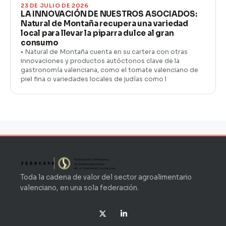
23 DE JULIO DE 2026
LA INNOVACIÓN DE NUESTROS ASOCIADOS:
Natural de Montaña recupera una variedad
local para llevar la piparra dulce al gran
consumo
• Natural de Montaña cuenta en su cartera con otras
innovaciones y productos autóctonos clave de la
gastronomía valenciana, como el tomate valenciano de
piel fina o variedades locales de judías como l
Toda la cadena de valor del sector agroalimentario
valenciano, en una sola federación.
X
L
-
i
t
n