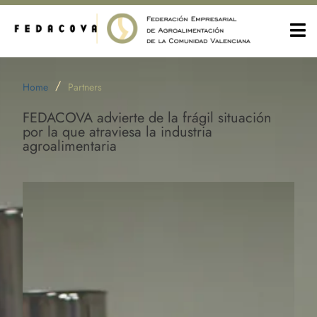
/
Home
Partners
FEDACOVA advierte de la frágil situación
por la que atraviesa la industria
agroalimentaria