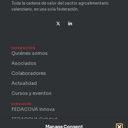
Toda la cadena de valor del sector agroalimentario
valenciano, en una sola federación.
X
L
-
i
t
n
w
k
i
e
t
d
t
i
FEDERACIÓN
e
n
Quiénes somos
r
-
i
Asociados
n
Colaboradores
Actualidad
Cursos y eventos
SERVICIOS
FEDACOVA Innova
FEDACOVA Calidad
Manage Consent