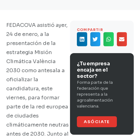
FEDACOVA asistió ayer,
COMPARTIR
24 de enero, a la
presentación de la
estrategia Misión
Climática València
¿Tu empresa
encaja en el
2030 como antesala a
sector?
oficializar la
Forma parte de la
candidatura, este
federación que
representa a la
viernes, para formar
agroalimentación
parte de la red europea
valenciana.
de ciudades
ASÓCIATE
climáticamente neutras
antes de 2030. Junto al