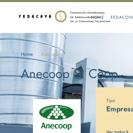
HOME
FEDACOV
/
Home
Asociados
Anecoop S. Coop.
Tipo
Empres
Ver todos