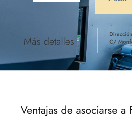
Direcció
Más detalles
C/ Monfo
-
Ventajas de asociarse 