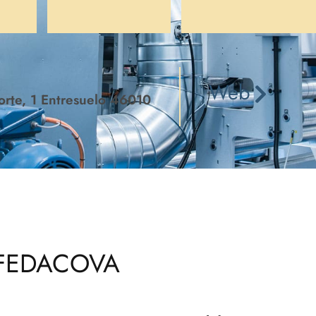
n
Web
rte, 1 Entresuelo 46010
a FEDACOVA