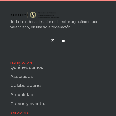
Toda la cadena de valor del sector agroalimentario
valenciano, en una sola federación.
X
L
-
i
t
n
w
k
i
e
t
d
t
i
FEDERACIÓN
e
n
Quiénes somos
r
-
i
Asociados
n
Colaboradores
Actualidad
Cursos y eventos
SERVICIOS