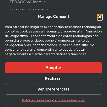
FEDACOVA Innova
FEDACOVA Calidad
Manage Consent
Internacional · ENTRII
FEDACOVA Informa
Para ofrecer las mejores experiencias, utilizamos tecnologías
como las cookies para almacenar y/o acceder a la información
Jurídico Laboral
del dispositivo. El consentimiento de estas tecnologías nos
permitirá procesar datos como el comportamiento de
CONTACTO
navegación o las identificaciones únicas en este sitio. No
C/ Hernán Cortés, 4 — 1ª
consentir o retirar el consentimiento puede afectar
46004 Valencia
negativamente a ciertas características y funciones.
963 51 51 00
Aceptar
fedacova@fedacova.org
Rechazar
Aviso legal
Ver preferencias
© 2026 FEDACOVA · Federación Empresarial de
Privacidad
Agroalimentación de la Comunidad Valenciana
Política de cookies
Política de privacidad
Cookies