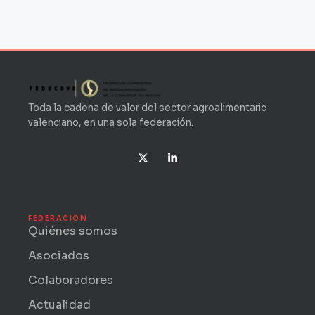
Toda la cadena de valor del sector agroalimentario
valenciano, en una sola federación.
X
L
-
i
t
n
w
k
i
e
t
d
t
i
FEDERACIÓN
e
n
Quiénes somos
r
-
i
Asociados
n
Colaboradores
Actualidad