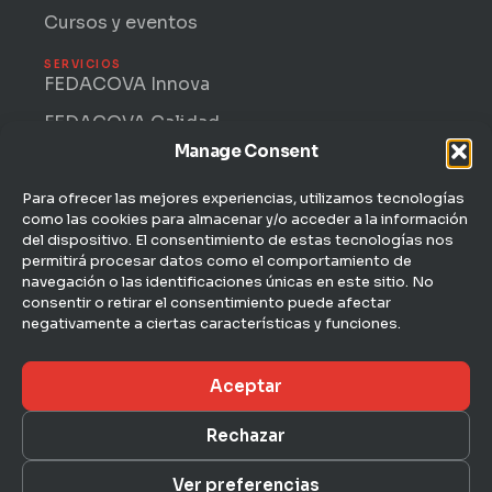
Cursos y eventos
SERVICIOS
FEDACOVA Innova
FEDACOVA Calidad
Manage Consent
Internacional · ENTRII
FEDACOVA Informa
Para ofrecer las mejores experiencias, utilizamos tecnologías
como las cookies para almacenar y/o acceder a la información
Jurídico Laboral
del dispositivo. El consentimiento de estas tecnologías nos
permitirá procesar datos como el comportamiento de
CONTACTO
navegación o las identificaciones únicas en este sitio. No
C/ Hernán Cortés, 4 — 1ª
consentir o retirar el consentimiento puede afectar
46004 Valencia
negativamente a ciertas características y funciones.
963 51 51 00
Aceptar
fedacova@fedacova.org
Rechazar
Aviso legal
Ver preferencias
© 2026 FEDACOVA · Federación Empresarial de