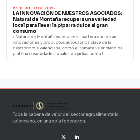
23 DE JULIO DE 2026
LA INNOVACIÓN DE NUESTROS ASOCIADOS:
Natural de Montaña recupera una variedad
local para llevar la piparra dulce al gran
consumo
• Natural de Montaña cuenta en su cartera con otras
innovaciones y productos autóctonos clave de la
gastronomía valenciana, como el tomate valenciano de
piel fina o variedades locales de judías como l
Toda la cadena de valor del sector agroalimentario
valenciano, en una sola federación.
X
L
-
i