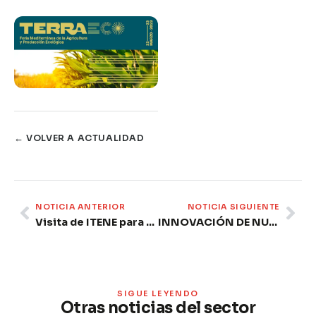
← VOLVER A ACTUALIDAD
Prev
Ne
NOTICIA ANTERIOR
NOTICIA SIGUIENTE
Visita de ITENE para establecer líneas de colaboración
INNOVACIÓN DE NUESTROS ASOCIADOS: Lidl lanza la bolsa antidesperdicio de frutas y verduras
SIGUE LEYENDO
Otras noticias del sector