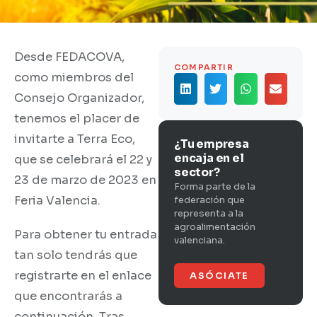
Desde FEDACOVA,
COMPARTIR
como miembros del
Consejo Organizador,
tenemos el placer de
invitarte a Terra Eco,
¿Tu empresa
encaja en el
que se celebrará el 22 y
sector?
23 de marzo de 2023 en
Forma parte de la
Feria Valencia.
federación que
representa a la
agroalimentación
Para obtener tu entrada
valenciana.
tan solo tendrás que
registrarte en el enlace
ASÓCIATE
que encontrarás a
continuación. Tras