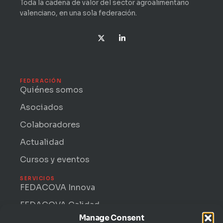
Toda la cadena de valor del sector agroalimentario
valenciano, en una sola federación.
X
L
-
i
t
n
w
k
i
e
t
d
t
i
FEDERACIÓN
e
n
Quiénes somos
r
-
i
Asociados
n
Colaboradores
Actualidad
Cursos y eventos
SERVICIOS
FEDACOVA Innova
FEDACOVA Calidad
Manage Consent
Internacional · ENTRII