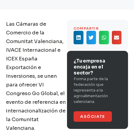
Las Cámaras de
COMPARTIR
Comercio de la
Comunitat Valenciana,
IVACE Internacional e
ICEX España
¿Tu empresa
encaja en el
Exportación e
sector?
Inversiones, se unen
Forma parte de la
para ofrecer VI
federación que
representa a la
Congreso Go Global, el
agroalimentación
evento de referencia en
valenciana.
internacionalización de
ASÓCIATE
la Comunitat
Valenciana.