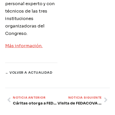
personal experto y con
técnicos de las tres
instituciones
organizadoras del
Congreso.
Más información.
← VOLVER A ACTUALIDAD
Prev
Ne
NOTICIA ANTERIOR
NOTICIA SIGUIENTE
Cáritas otorga a FEDACOVA la distinción ‘EMPRESA CON CORAZÓN’
Visita de FEDACOVA a las instalaciones de BETELGEUX-CHRISTEYNS