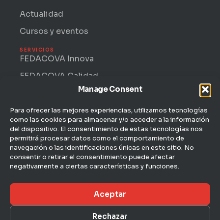
Actualidad
Cursos y eventos
SERVICIOS
FEDACOVA Innova
FEDACOVA Calidad
Manage Consent
Internacional · ENTRII
FEDACOVA Informa
Para ofrecer las mejores experiencias, utilizamos tecnologías
como las cookies para almacenar y/o acceder a la información
Jurídico Laboral
del dispositivo. El consentimiento de estas tecnologías nos
permitirá procesar datos como el comportamiento de
CONTACTO
navegación o las identificaciones únicas en este sitio. No
C/ Hernán Cortés, 4 — 1ª
consentir o retirar el consentimiento puede afectar
46004 Valencia
negativamente a ciertas características y funciones.
963 51 51 00
Aceptar
fedacova@fedacova.org
Rechazar