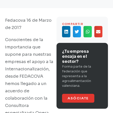
Fedacova 16 de Marzo
COMPARTIR
de 2017
Conscientes de la
importancia que
¿Tu empresa
supone para nuestras
encaja en el
sector?
empresas el apoyo a la
Forma parte de la
Internacionalización,
federación que
desde FEDACOVA
representa a la
agroalimentación
hemos llegado a un
valenciana.
acuerdo de
colaboración con la
ASÓCIATE
Consultora
especializada Opera