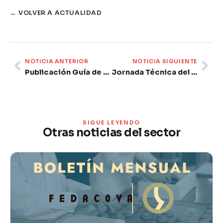
← VOLVER A ACTUALIDAD
Prev
Ne
NOTICIA ANTERIOR
NOTICIA SIGUIENTE
Publicación Guía de Prácticas Correctas de Higiene del Sector Lácteo
Jornada Técnica del Caqui
SIGUE LEYENDO
Otras noticias del sector