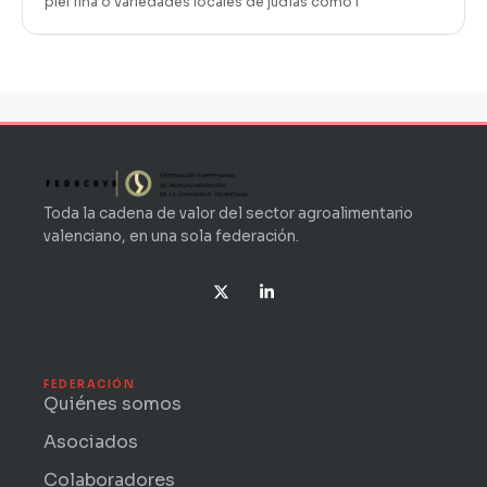
piel fina o variedades locales de judías como l
Toda la cadena de valor del sector agroalimentario
valenciano, en una sola federación.
X
L
-
i
t
n
w
k
i
e
t
d
t
i
FEDERACIÓN
e
n
Quiénes somos
r
-
i
Asociados
n
Colaboradores