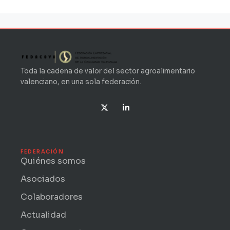
Toda la cadena de valor del sector agroalimentario
valenciano, en una sola federación.
X
L
-
i
t
n
w
k
i
e
t
d
t
i
FEDERACIÓN
e
n
Quiénes somos
r
-
i
Asociados
n
Colaboradores
Actualidad