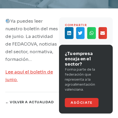
Ya puedes leer
COMPARTIR
nuestro boletín del mes
de junio. La actividad
de FEDACOVA, noticias
del sector, normativa,
¿Tu empresa
encaja en el
formación…
sector?
Forma parte de la
Lee aquí el boletín de
federación que
junio.
representa a la
agroalimentación
valenciana.
← VOLVER A ACTUALIDAD
ASÓCIATE