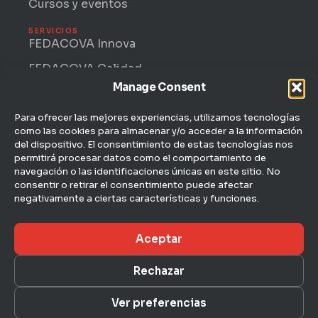
Cursos y eventos
SERVICIOS
FEDACOVA Innova
FEDACOVA Calidad
Manage Consent
Internacional · ENTRII
FEDACOVA Informa
Para ofrecer las mejores experiencias, utilizamos tecnologías
como las cookies para almacenar y/o acceder a la información
Jurídico Laboral
del dispositivo. El consentimiento de estas tecnologías nos
permitirá procesar datos como el comportamiento de
CONTACTO
navegación o las identificaciones únicas en este sitio. No
C/ Hernán Cortés, 4 — 1ª
consentir o retirar el consentimiento puede afectar
46004 Valencia
negativamente a ciertas características y funciones.
963 51 51 00
Aceptar
fedacova@fedacova.org
Rechazar
Aviso legal
Ver preferencias
© 2026 FEDACOVA · Federación Empresarial de