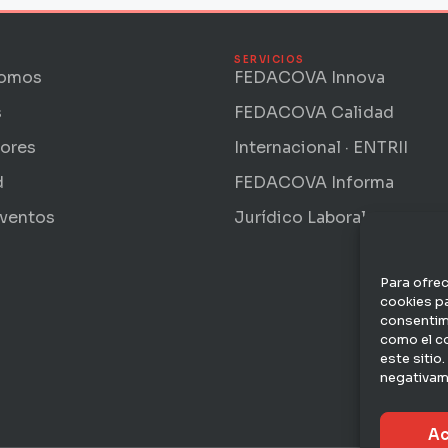
SERVICIOS
somos
FEDACOVA Innova
s
FEDACOVA Calidad
ores
Internacional · ENTRII
d
FEDACOVA Informa
eventos
Jurídico Laboral
Para ofrec
cookies pa
consentim
como el c
este sitio
negativame
Ac