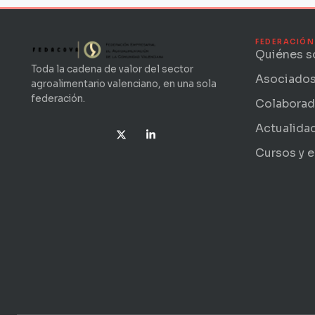
FEDERACIÓN
Quiénes 
Toda la cadena de valor del sector
Asociado
agroalimentario valenciano, en una sola
federación.
Colaborad
X
L
Actualida
-
i
t
n
Cursos y 
w
k
i
e
t
d
t
i
e
n
r
-
i
n