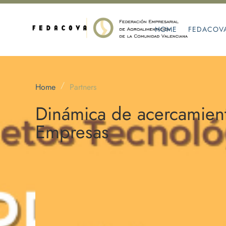
HOME
FEDACOV
/
Home
Partners
Dinámica de acercamient
Empresas