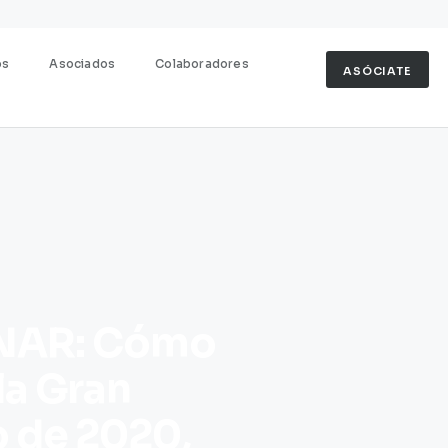
os
Asociados
Colaboradores
ASÓCIATE
NAR: Cómo
la Gran
o de 2020,