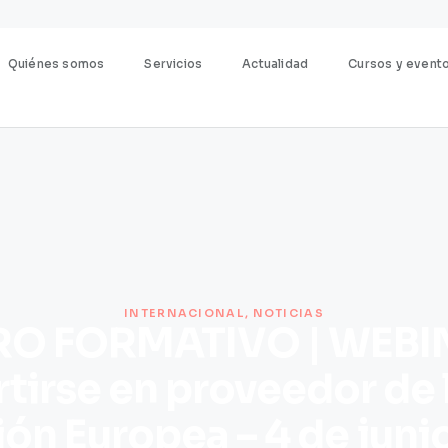
Quiénes somos
Servicios
Actualidad
Cursos y event
INTERNACIONAL
,
NOTICIAS
O FORMATIVO | WEBI
tirse en proveedor de 
ión Europea – 4 de juni