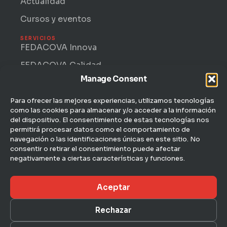
Actualidad
Cursos y eventos
SERVICIOS
FEDACOVA Innova
FEDACOVA Calidad
Manage Consent
Internacional · ENTRII
FEDACOVA Informa
Para ofrecer las mejores experiencias, utilizamos tecnologías
como las cookies para almacenar y/o acceder a la información
Jurídico Laboral
del dispositivo. El consentimiento de estas tecnologías nos
permitirá procesar datos como el comportamiento de
CONTACTO
navegación o las identificaciones únicas en este sitio. No
C/ Hernán Cortés, 4 — 1ª
consentir o retirar el consentimiento puede afectar
46004 Valencia
negativamente a ciertas características y funciones.
963 51 51 00
Aceptar
fedacova@fedacova.org
Rechazar