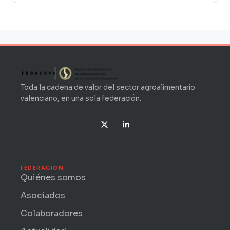
Toda la cadena de valor del sector agroalimentario
valenciano, en una sola federación.
X
L
-
i
t
n
w
k
i
e
t
d
t
i
FEDERACIÓN
e
n
Quiénes somos
r
-
i
Asociados
n
Colaboradores