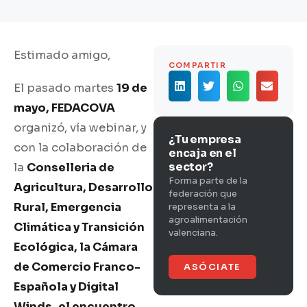
Estimado amigo,
COMPARTIR
El pasado martes
19 de
mayo, FEDACOVA
organizó, vía webinar, y
¿Tu empresa
con la colaboración de
encaja en el
sector?
la
Conselleria de
Forma parte de la
Agricultura, Desarrollo
federación que
Rural, Emergencia
representa a la
agroalimentación
Climática y Transición
valenciana.
Ecológica, la Cámara
de Comercio Franco-
ASÓCIATE
Española y Digital
Winds,
el encuentro