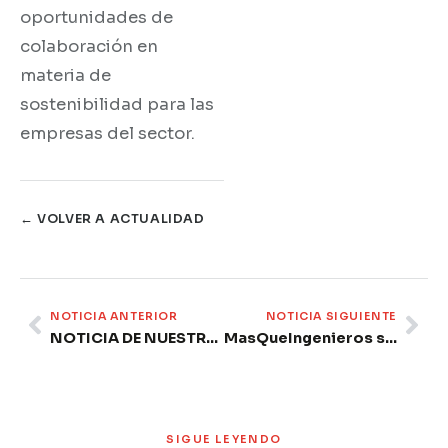
oportunidades de
colaboración en
materia de
sostenibilidad para las
empresas del sector.
← VOLVER A ACTUALIDAD
Prev
Ne
NOTICIA ANTERIOR
NOTICIA SIGUIENTE
NOTICIA DE NUESTROS COLABORADORES: Red Eléctrica activa el SRAD durante dos horas por el temporal
MasQueIngenieros se incorpora como firma colaboradora de FEDACOVA
SIGUE LEYENDO