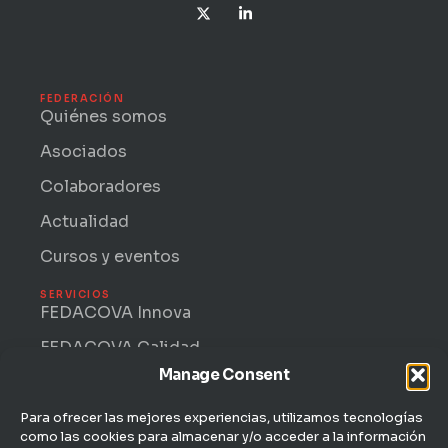
X
L
-
i
t
n
w
k
i
e
t
d
t
i
FEDERACIÓN
e
n
Quiénes somos
r
-
i
Asociados
n
Colaboradores
Actualidad
Cursos y eventos
SERVICIOS
FEDACOVA Innova
FEDACOVA Calidad
Manage Consent
Internacional · ENTRII
FEDACOVA Informa
Para ofrecer las mejores experiencias, utilizamos tecnologías
como las cookies para almacenar y/o acceder a la información