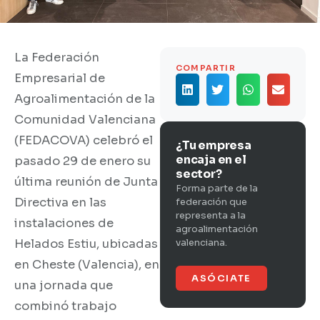
La Federación
COMPARTIR
Empresarial de
Agroalimentación de la
Comunidad Valenciana
(FEDACOVA) celebró el
¿Tu empresa
encaja en el
pasado 29 de enero su
sector?
última reunión de Junta
Forma parte de la
Directiva en las
federación que
representa a la
instalaciones de
agroalimentación
Helados Estiu, ubicadas
valenciana.
en Cheste (Valencia), en
ASÓCIATE
una jornada que
combinó trabajo