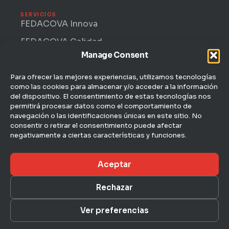
SERVICIOS
FEDACOVA Innova
FEDACOVA Calidad
Manage Consent
Internacional · ENTRII
FEDACOVA Informa
Para ofrecer las mejores experiencias, utilizamos tecnologías
como las cookies para almacenar y/o acceder a la información
Jurídico Laboral
del dispositivo. El consentimiento de estas tecnologías nos
permitirá procesar datos como el comportamiento de
CONTACTO
navegación o las identificaciones únicas en este sitio. No
C/ Hernán Cortés, 4 — 1ª
consentir o retirar el consentimiento puede afectar
46004 Valencia
negativamente a ciertas características y funciones.
963 51 51 00
Aceptar
fedacova@fedacova.org
Rechazar
Aviso legal
Ver preferencias
© 2026 FEDACOVA · Federación Empresarial de
Privacidad
Agroalimentación de la Comunidad Valenciana