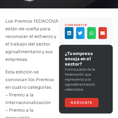
Los Premios FEDACOVA
COMPARTIR
están de vuelta para
reconocer el esfuerzo y
el trabajo del sector
agroalimentario y sus
¿Tu empresa
encaja en el
empresas.
sector?
Forma parte de la
Esta edición se
federación que
convocan los Premios
representa a la
agroalimentación
en cuatro categorías:
valenciana.
– Premio a la
Internacionalización
ASÓCIATE
– Premio a la
Innovación