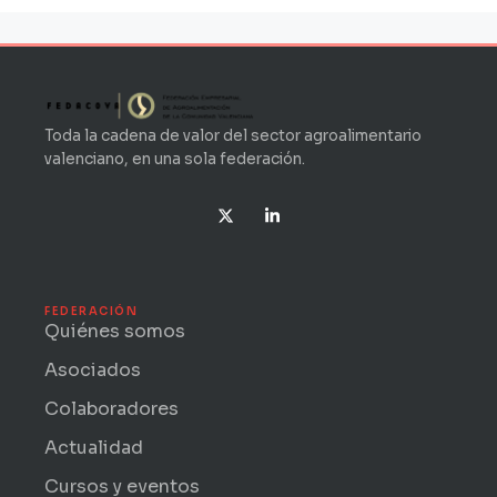
Toda la cadena de valor del sector agroalimentario
valenciano, en una sola federación.
X
L
-
i
t
n
w
k
i
e
t
d
t
i
FEDERACIÓN
e
n
Quiénes somos
r
-
i
Asociados
n
Colaboradores
Actualidad
Cursos y eventos