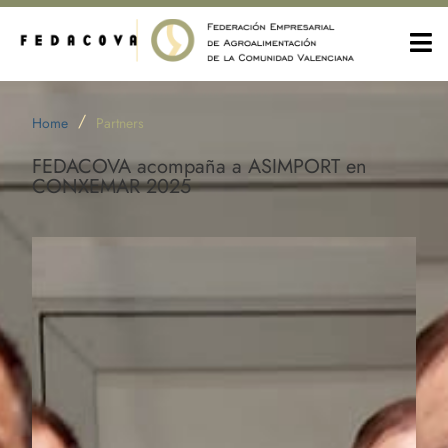
/
Home
Partners
FEDACOVA acompaña a ASIMPORT en
CONXEMAR 2025