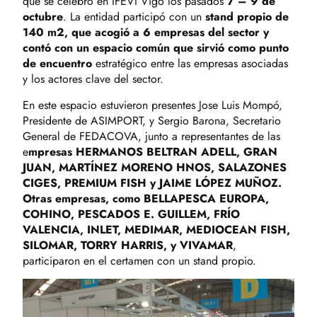
que se celebró en IFEVI Vigo los pasados
7 – 9 de
octubre
. La entidad participó con un
stand propio de
140 m2, que acogió a 6 empresas del sector y
contó con un espacio común que sirvió como punto
de encuentro
estratégico entre las empresas asociadas
y los actores clave del sector.
En este espacio estuvieron presentes Jose Luis Mompó,
Presidente de ASIMPORT, y Sergio Barona, Secretario
General de FEDACOVA, junto a representantes de las
e
mpresas HERMANOS BELTRAN ADELL, GRAN
JUAN, MARTÍNEZ MORENO HNOS, SALAZONES
CIGES, PREMIUM FISH y JAIME LÓPEZ MUÑOZ.
Otras empresas, como BELLAPESCA EUROPA,
COHINO, PESCADOS E. GUILLEM, FRÍO
VALENCIA, INLET, MEDIMAR, MEDIOCEAN FISH,
SILOMAR, TORRY HARRIS, y VIVAMAR
,
participaron en el certamen con un stand propio.