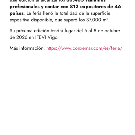
profesionales y contar con 812 expositores de 46
países
. La feria llenó la totalidad de la superficie
expositiva disponible, que superó los 37.000 m².
Su próxima edición tendrá lugar del 6 al 8 de octubre
de 2026 en IFEVI Vigo.
Más información:
https://www.conxemar.com/es/feria/
CONTACTO
C/ Hernán Cortés, 4 – 1ª piso, 46004, Valencia.
963 51 51 00
fedacova@fedacova.org
MÁS INFORMACIÓN
Servicios