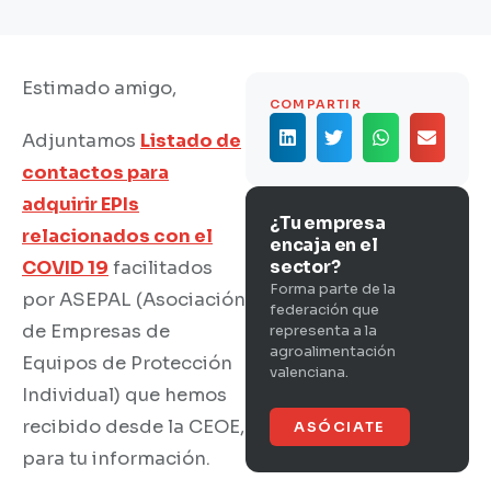
Estimado amigo,
COMPARTIR
Adjuntamos
Listado de
contactos para
adquirir EPIs
¿Tu empresa
relacionados con el
encaja en el
sector?
COVID 19
facilitados
Forma parte de la
por ASEPAL (Asociación
federación que
de Empresas de
representa a la
agroalimentación
Equipos de Protección
valenciana.
Individual) que hemos
recibido desde la CEOE,
ASÓCIATE
para tu información.