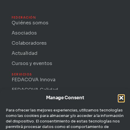
w
k
i
e
t
d
t
i
FEDERACIÓN
e
n
Quiénes somos
r
-
i
Asociados
n
Colaboradores
Actualidad
Cursos y eventos
SERVICIOS
FEDACOVA Innova
FEDACOVA Calidad
Manage Consent
Internacional · ENTRII
FEDACOVA Informa
Para ofrecer las mejores experiencias, utilizamos tecnologías
como las cookies para almacenar y/o acceder a la información
Jurídico Laboral
del dispositivo. El consentimiento de estas tecnologías nos
permitirá procesar datos como el comportamiento de