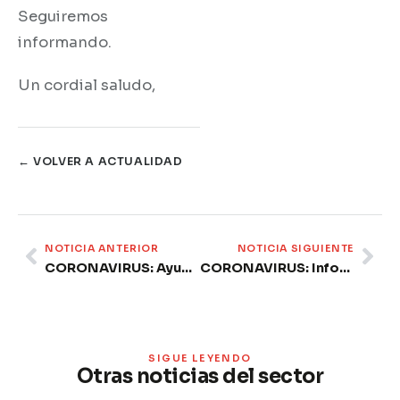
Seguiremos
informando.
Un cordial saludo,
← VOLVER A ACTUALIDAD
Prev
Ne
NOTICIA ANTERIOR
NOTICIA SIGUIENTE
CORONAVIRUS: Ayudas GVA autónomos crisis sanitaria por Covid-19.
CORONAVIRUS: Informe Inspección de Trabajo y SS.
SIGUE LEYENDO
Otras noticias del sector