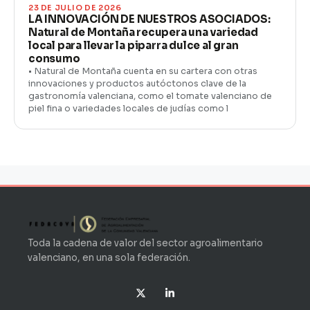
23 DE JULIO DE 2026
LA INNOVACIÓN DE NUESTROS ASOCIADOS:
Natural de Montaña recupera una variedad
local para llevar la piparra dulce al gran
consumo
• Natural de Montaña cuenta en su cartera con otras
innovaciones y productos autóctonos clave de la
gastronomía valenciana, como el tomate valenciano de
piel fina o variedades locales de judías como l
Toda la cadena de valor del sector agroalimentario
valenciano, en una sola federación.
X
L
-
i
t
n