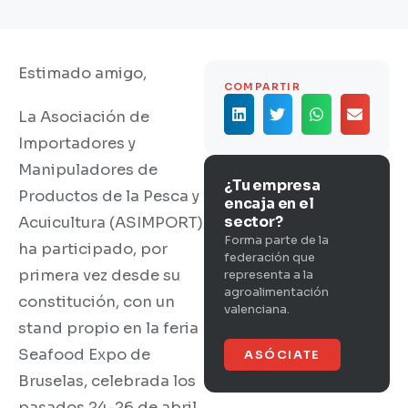
Estimado amigo,
COMPARTIR
La Asociación de
Importadores y
Manipuladores de
¿Tu empresa
Productos de la Pesca y
encaja en el
sector?
Acuicultura (ASIMPORT)
Forma parte de la
ha participado, por
federación que
primera vez desde su
representa a la
agroalimentación
constitución, con un
valenciana.
stand propio en la feria
Seafood Expo de
ASÓCIATE
Bruselas, celebrada los
pasados 24-26 de abril