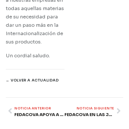
a nuestras empresas en
todas aquellas materias
de su necesidad para
dar un paso más en la
Internacionalización de
sus productos.
Un cordial saludo.
← VOLVER A ACTUALIDAD
Prev
Ne
NOTICIA ANTERIOR
NOTICIA SIGUIENTE
FEDACOVA APOYA A SUS EMPRESAS EN ALIMENTARIA
FEDACOVA EN LAS JORNADAS CIENTÍFICO-EMPRESARIALES SOBRE BIOECONOMÍA AZUL DE LA UCV