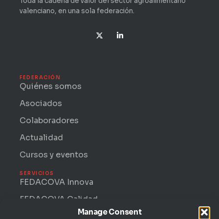
Toda la cadena de valor del sector agroalimentario
valenciano, en una sola federación.
X
L
-
i
t
n
w
k
i
e
t
d
t
i
FEDERACIÓN
e
n
Quiénes somos
r
-
i
Asociados
n
Colaboradores
Actualidad
Cursos y eventos
SERVICIOS
FEDACOVA Innova
FEDACOVA Calidad
Manage Consent
Internacional · ENTRII