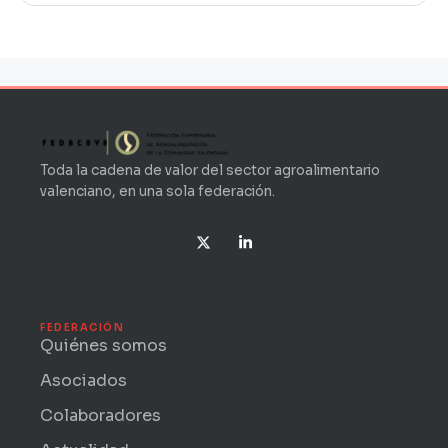
Toda la cadena de valor del sector agroalimentario
valenciano, en una sola federación.
X
L
-
i
t
n
w
k
i
e
t
d
t
i
FEDERACIÓN
e
n
Quiénes somos
r
-
i
Asociados
n
Colaboradores