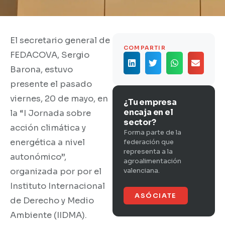
El secretario general de
COMPARTIR
FEDACOVA, Sergio
Barona, estuvo
presente el pasado
viernes, 20 de mayo, en
¿Tu empresa
encaja en el
la “I Jornada sobre
sector?
acción climática y
Forma parte de la
energética a nivel
federación que
representa a la
autonómico”,
agroalimentación
organizada por por el
valenciana.
Instituto Internacional
ASÓCIATE
de Derecho y Medio
Ambiente (IIDMA).