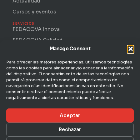
Actualidad
Cursos y eventos
SERVICIOS
FEDACOVA Innova
FEDACOVA Calidad
Manage Consent
Internacional · ENTRII
FEDACOVA Informa
Para ofrecer las mejores experiencias, utilizamos tecnologías
como las cookies para almacenar y/o acceder a la información
Jurídico Laboral
del dispositivo. El consentimiento de estas tecnologías nos
permitirá procesar datos como el comportamiento de
CONTACTO
navegación o las identificaciones únicas en este sitio. No
C/ Hernán Cortés, 4 — 1ª
consentir o retirar el consentimiento puede afectar
46004 Valencia
negativamente a ciertas características y funciones.
963 51 51 00
Aceptar
fedacova@fedacova.org
Rechazar