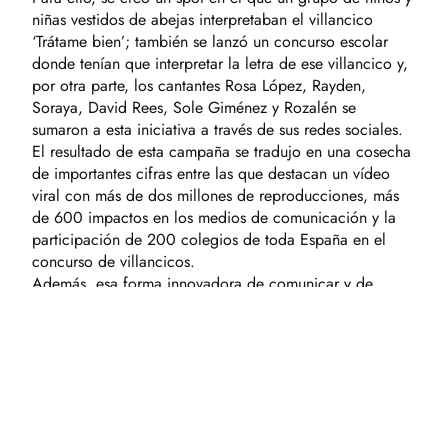
niñas vestidos de abejas interpretaban el villancico
‘Trátame bien’; también se lanzó un concurso escolar
donde tenían que interpretar la letra de ese villancico y,
por otra parte, los cantantes Rosa López, Rayden,
Soraya, David Rees, Sole Giménez y Rozalén se
sumaron a esta iniciativa a través de sus redes sociales.
El resultado de esta campaña se tradujo en una cosecha
de importantes cifras entre las que destacan un vídeo
viral con más de dos millones de reproducciones, más
de 600 impactos en los medios de comunicación y la
participación de 200 colegios de toda España en el
concurso de villancicos.
Además, esa forma innovadora de comunicar y de
marcar las diferencias ha recibido su recompensa en
forma de importantes premios. En este sentido, las
campañas de Turrones Picó han logrado cuatro
galardones en los premios Best Awards, los únicos
premios de marketing alimentario que se conceden en
España; un premio chupete en categoría de cine y
televisión y un premio Lluna así como finalistas en los