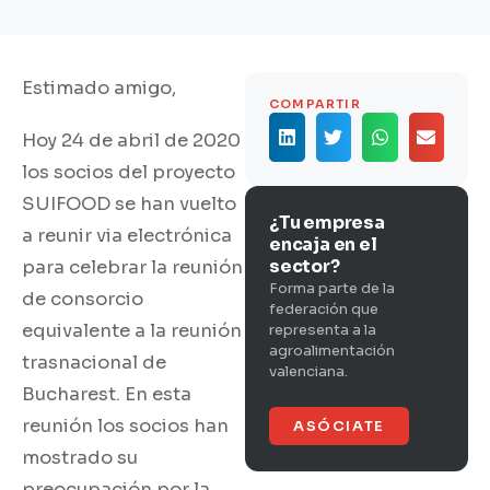
Estimado amigo,
COMPARTIR
Hoy 24 de abril de 2020
los socios del proyecto
SUIFOOD se han vuelto
¿Tu empresa
a reunir via electrónica
encaja en el
sector?
para celebrar la reunión
Forma parte de la
de consorcio
federación que
equivalente a la reunión
representa a la
agroalimentación
trasnacional de
valenciana.
Bucharest. En esta
reunión los socios han
ASÓCIATE
mostrado su
preocupación por la