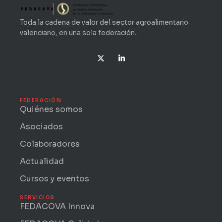
Toda la cadena de valor del sector agroalimentario
valenciano, en una sola federación.
X
L
-
i
t
n
w
k
i
e
t
d
t
i
FEDERACIÓN
e
n
Quiénes somos
r
-
i
Asociados
n
Colaboradores
Actualidad
Cursos y eventos
SERVICIOS
FEDACOVA Innova