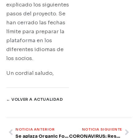
explicado los siguientes
pasos del proyecto. Se
han cerrado las fechas
límite para preparar la
plataforma en los
diferentes idiomas de
los socios.
Un cordial saludo,
← VOLVER A ACTUALIDAD
Prev
Ne
NOTICIA ANTERIOR
NOTICIA SIGUIENTE
Se aplaza Organic Food Iberia & Eco Living Iberia a junio de 2021.
CORONAVIRUS: Resolución 23 de abril, EPIs: supuestos para la aceptación sin el marcado CE.