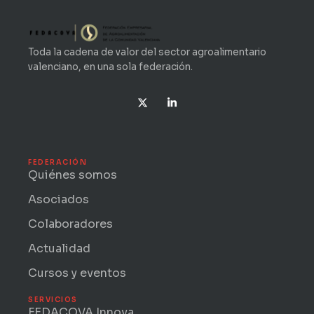
Toda la cadena de valor del sector agroalimentario
valenciano, en una sola federación.
X
L
-
i
t
n
w
k
i
e
t
d
t
i
FEDERACIÓN
e
n
Quiénes somos
r
-
i
Asociados
n
Colaboradores
Actualidad
Cursos y eventos
SERVICIOS
FEDACOVA Innova