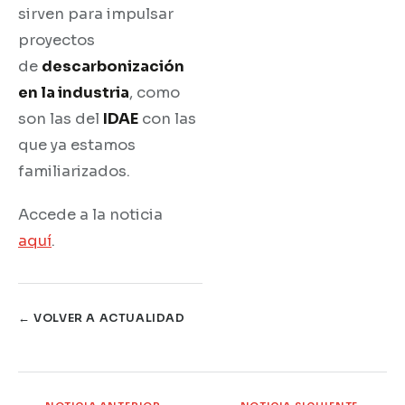
sirven para impulsar
proyectos
de
descarbonización
en la industria
, como
son las del
IDAE
con las
que ya estamos
familiarizados.
Accede a la noticia
aquí
.
← VOLVER A ACTUALIDAD
Prev
Ne