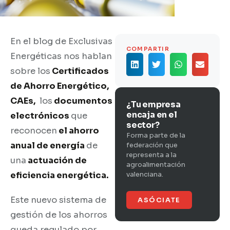
En el blog de Exclusivas
COMPARTIR
Energéticas nos hablan
sobre los
Certificados
de Ahorro Energético,
CAEs,
los
documentos
¿Tu empresa
encaja en el
electrónicos
que
sector?
reconocen
el ahorro
Forma parte de la
anual de energía
de
federación que
representa a la
una
actuación de
agroalimentación
eficiencia energética.
valenciana.
Este nuevo sistema de
ASÓCIATE
gestión de los ahorros
queda regulado por