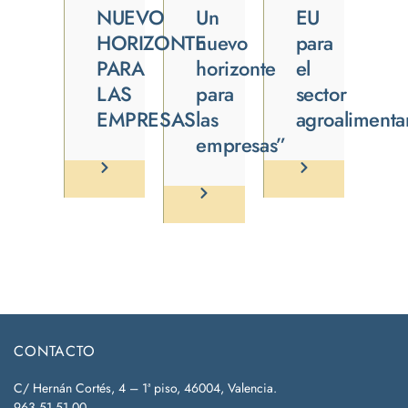
NUEVO
Un
EU
HORIZONTE
nuevo
para
PARA
horizonte
el
LAS
para
sector
EMPRESAS
las
agroalimenta
empresas”
CONTACTO
C/ Hernán Cortés, 4 – 1ª piso, 46004, Valencia.
963 51 51 00