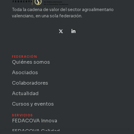
Toda la cadena de valor del sector agroalimentario
valenciano, en una sola federación.
X
L
-
i
t
n
w
k
i
e
t
d
t
i
FEDERACIÓN
e
n
Quiénes somos
r
-
i
Asociados
n
Colaboradores
Actualidad
Cursos y eventos
SERVICIOS
FEDACOVA Innova
FEDACOVA Calidad