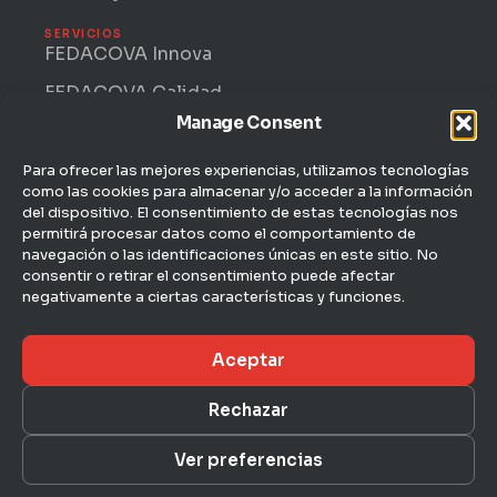
SERVICIOS
FEDACOVA Innova
FEDACOVA Calidad
Manage Consent
Internacional · ENTRII
FEDACOVA Informa
Para ofrecer las mejores experiencias, utilizamos tecnologías
como las cookies para almacenar y/o acceder a la información
Jurídico Laboral
del dispositivo. El consentimiento de estas tecnologías nos
permitirá procesar datos como el comportamiento de
CONTACTO
navegación o las identificaciones únicas en este sitio. No
C/ Hernán Cortés, 4 — 1ª
consentir o retirar el consentimiento puede afectar
46004 Valencia
negativamente a ciertas características y funciones.
963 51 51 00
Aceptar
fedacova@fedacova.org
Rechazar
Aviso legal
Ver preferencias
© 2026 FEDACOVA · Federación Empresarial de
Privacidad
Agroalimentación de la Comunidad Valenciana