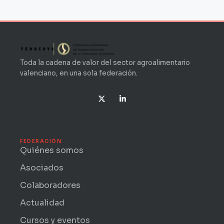
Toda la cadena de valor del sector agroalimentario
valenciano, en una sola federación.
X
L
-
i
t
n
w
k
i
e
t
d
t
i
FEDERACIÓN
e
n
Quiénes somos
r
-
i
Asociados
n
Colaboradores
Actualidad
Cursos y eventos