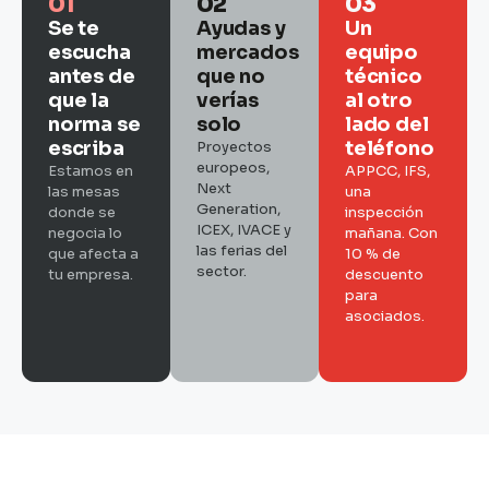
01
02
03
Se te
Ayudas y
Un
escucha
mercados
equipo
antes de
que no
técnico
que la
verías
al otro
norma se
solo
lado del
escriba
teléfono
Proyectos
europeos,
Estamos en
APPCC, IFS,
Next
las mesas
una
Generation,
donde se
inspección
ICEX, IVACE y
negocia lo
mañana. Con
las ferias del
que afecta a
10 % de
sector.
tu empresa.
descuento
para
asociados.