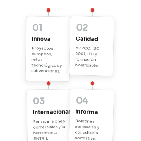
01
02
Innova
Calidad
Proyectos
europeos,
tecnológicos y
APPCC, ISO
9001, IFS y
retos
formación
bonificable.
subvenciones.
04
03
Informa
Internacional
Boletines
Ferias, misiones
mensuales y
comerciales y la
consultoría
herramienta
normativa.
ENTRII.