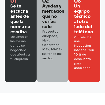
01
02
03
Se te
Ayudas y
Un
escucha
mercados
equipo
antes de
que no
técnico
que la
verías
al otro
norma se
solo
lado del
escriba
teléfono
Proyectos
europeos,
Estamos en
APPCC, IFS,
Next
las mesas
una
Generation,
donde se
inspección
ICEX, IVACE y
negocia lo
mañana. Con
las ferias del
que afecta a
10 % de
sector.
tu empresa.
descuento
para
asociados.