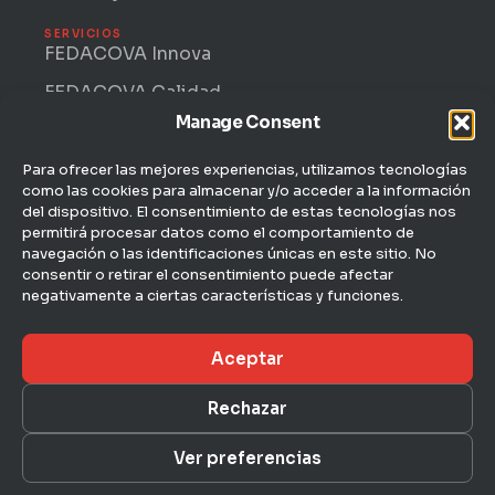
SERVICIOS
FEDACOVA Innova
FEDACOVA Calidad
Manage Consent
Internacional · ENTRII
FEDACOVA Informa
Para ofrecer las mejores experiencias, utilizamos tecnologías
como las cookies para almacenar y/o acceder a la información
Jurídico Laboral
del dispositivo. El consentimiento de estas tecnologías nos
permitirá procesar datos como el comportamiento de
CONTACTO
navegación o las identificaciones únicas en este sitio. No
C/ Hernán Cortés, 4 — 1ª
consentir o retirar el consentimiento puede afectar
46004 Valencia
negativamente a ciertas características y funciones.
963 51 51 00
Aceptar
fedacova@fedacova.org
Rechazar
Aviso legal
Ver preferencias
© 2026 FEDACOVA · Federación Empresarial de
Privacidad
Agroalimentación de la Comunidad Valenciana