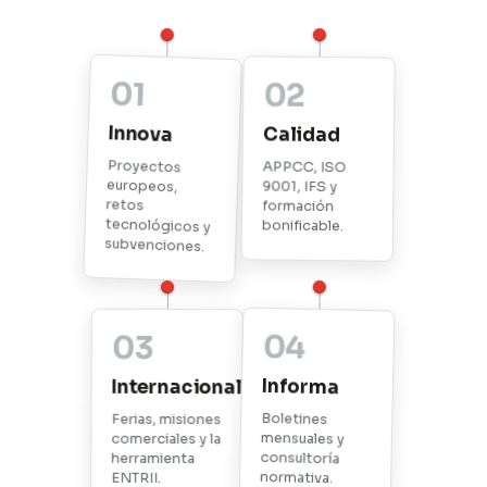
01
02
Innova
Calidad
Proyectos
europeos,
tecnológicos y
APPCC, ISO
9001, IFS y
retos
formación
bonificable.
subvenciones.
03
04
Internacional
Informa
Ferias, misiones
Boletines
comerciales y la
mensuales y
herramienta
consultoría
ENTRII.
normativa.