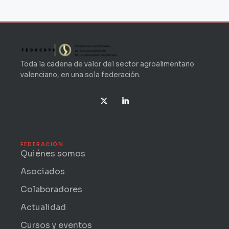
Toda la cadena de valor del sector agroalimentario
valenciano, en una sola federación.
X
L
-
i
t
n
w
k
i
e
t
d
t
i
FEDERACIÓN
e
n
Quiénes somos
r
-
i
Asociados
n
Colaboradores
Actualidad
Cursos y eventos