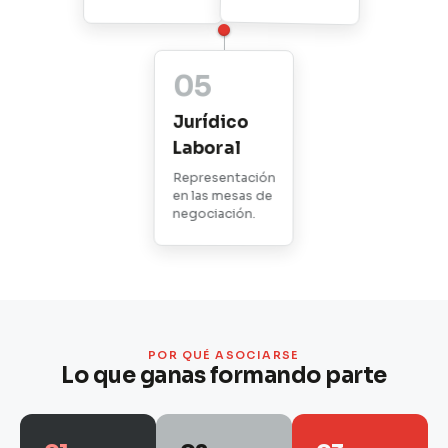
05
Jurídico
Laboral
Representación
en las mesas de
negociación.
POR QUÉ ASOCIARSE
Lo que ganas formando parte