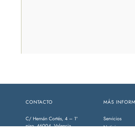
CONTACTO
MÁS INFOR
C/ Hernán Cortés, 4 – 1ª
Servicios
piso, 46004, Valencia.
Noticias
963 51 51 00