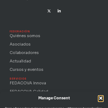
X
L
-
i
t
n
w
k
i
e
t
d
t
i
FEDERACIÓN
e
n
Quiénes somos
r
-
i
Asociados
n
Colaboradores
Actualidad
Cursos y eventos
SERVICIOS
FEDACOVA Innova
FEDACOVA Calidad
Manage Consent
Internacional · ENTRII