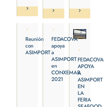
/
/
Reunión
FEDACOVA
con
apoya
/
ASIMPORT
a
ASIMPORT
FEDACOVA
en
APOYA
CONXEMAR
A
2021
ASIMPORT
EN
LA
FERIA
SEAFOOD