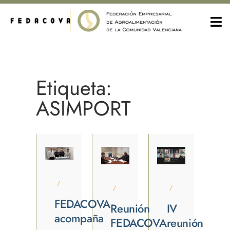
Etiqueta:
ASIMPORT
/
/
/
FEDACOVA
Reunión
IV
acompaña
FEDACOVA
reunión